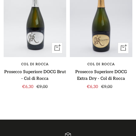
+
+
Aggiungi
Aggiung
COL DI ROCCA
COL DI ROCCA
Prosecco Superiore DOCG Brut
Prosecco Superiore DOCG
- Col di Rocca
Extra Dry - Col di Rocca
Prezzo
Prezzo
Prezzo
Prezzo
€6,30
€9,00
€6,30
€9,00
di
regolare
di
regolare
vendita
vendita