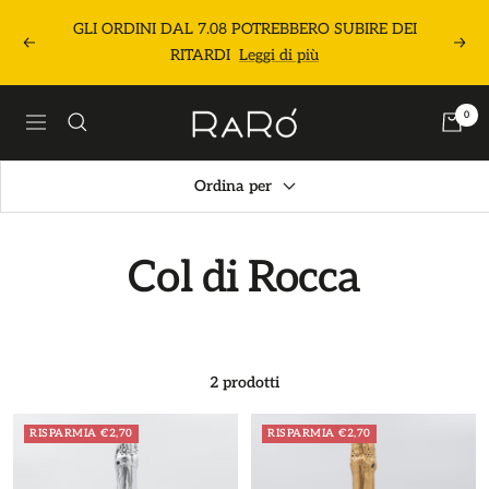
Salta
GLI ORDINI DAL 7.08 POTREBBERO SUBIRE DEI
al
Precedente
Segu
RITARDI
Leggi di più
contenuto
Raró
0
Navigazione
Shop
Ordina per
Col di Rocca
2 prodotti
RISPARMIA €2,70
RISPARMIA €2,70