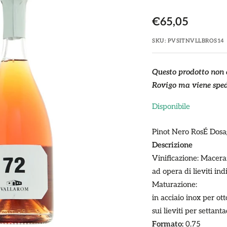
Prezzo
€65,05
di
SKU:
PVSITNVLLBROS14
vendita
Questo prodotto non è
Rovigo ma viene sped
Disponibile
Pinot Nero RosÉ Dosa
Descrizione
Vinificazione:
Maceraz
ad opera di lieviti ind
Maturazione:
in acciaio inox per o
sui lieviti per setta
Formato:
0.75