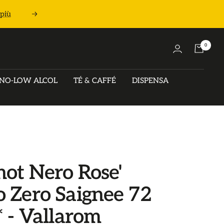
 più
Seguente
0
NO-LOW ALCOL
TÉ & CAFFÉ
DISPENSA
not Nero Rose'
o Zero Saignee 72
* - Vallarom