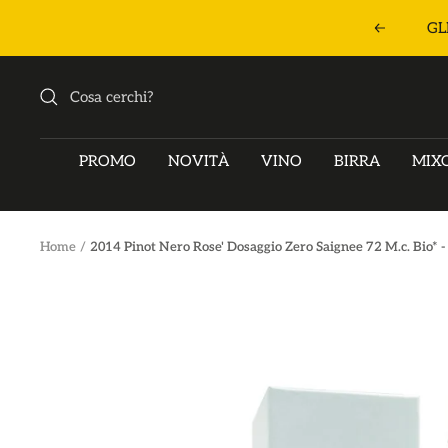
Salta
GL
Precedent
al
contenuto
PROMO
NOVITÀ
VINO
BIRRA
MIX
Home
2014 Pinot Nero Rose' Dosaggio Zero Saignee 72 M.c. Bio* 