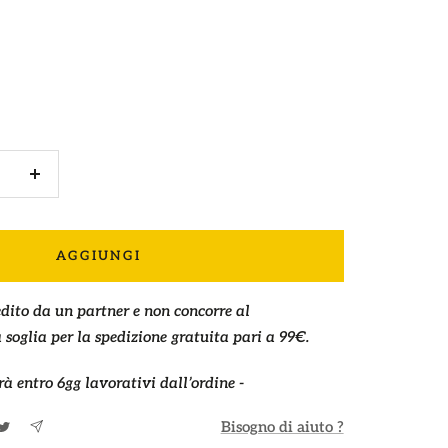
e
Aumenta
la
quantità
AGGIUNGI
dito da un partner e non concorre al
soglia per la spedizione gratuita pari a 99€.
rà entro 6gg lavorativi dall’ordine -
Bisogno di aiuto ?