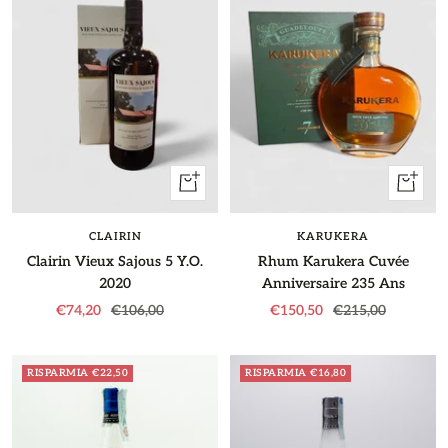
+
+
Aggiungi
Aggiung
CLAIRIN
KARUKERA
Clairin Vieux Sajous 5 Y.O.
Rhum Karukera Cuvée
2020
Anniversaire 235 Ans
Prezzo
Prezzo
Prezzo
Prezzo
€74,20
€106,00
€150,50
€215,00
di
regolare
di
regolare
vendita
vendita
RISPARMIA €22,50
RISPARMIA €16,80