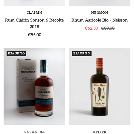
CLAIRIN
NEISSON
Rum Clairin Sonson 6 Recolte
Rhum Agricole Bio - Neisson
2018
Prezzo
Prezzo
€62,30
€89,00
Prezzo
€55,00
di
regolare
di
vendita
vendita
ESAURITO
ESAURITO
KARUKERA
VELIER