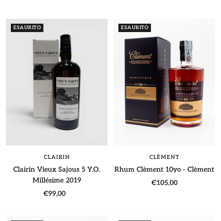
di
di
vendita
vendita
ESAURITO
ESAURITO
CLAIRIN
CLÈMENT
Clairin Vieux Sajous 5 Y.O.
Rhum Clèment 10yo - Clèment
Millésime 2019
Prezzo
€105,00
Prezzo
€99,00
di
di
vendita
vendita