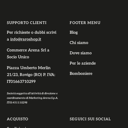
alla
alla
alla
alla
slide
slide
slide
slide
1
2
3
4
SUPPORTO CLIENTI
FOOTER MENU
Per richieste o dubbi scrivi
Blog
a
info@raroshop.it
Chi siamo
Commerce Arena Srl
a
Dove siamo
Socio Unico
Per le aziende
Piazza Umberto Merlin
Bomboniere
21/23, Rovigo (RO) P. IVA:
IT01663710299
Società soggetta all’attività di direzione e
coordinamento di Marketing Arena S.p.A.
IT01451110298
ACQUISTO
SEGUICI SUI SOCIAL