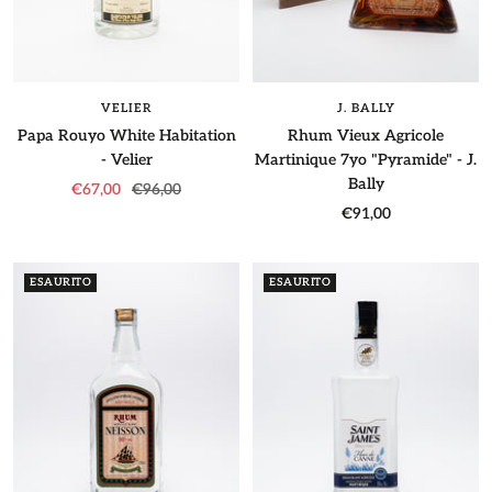
VELIER
J. BALLY
Papa Rouyo White Habitation
Rhum Vieux Agricole
- Velier
Martinique 7yo "Pyramide" - J.
Bally
Prezzo
Prezzo
€67,00
€96,00
Prezzo
€91,00
di
regolare
di
vendita
vendita
ESAURITO
ESAURITO