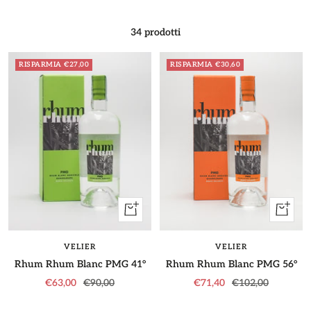
34 prodotti
RISPARMIA €27,00
RISPARMIA €30,60
+
+
Aggiungi
Aggiung
VELIER
VELIER
Rhum Rhum Blanc PMG 41°
Rhum Rhum Blanc PMG 56°
Prezzo
Prezzo
Prezzo
Prezzo
€63,00
€90,00
€71,40
€102,00
di
regolare
di
regolare