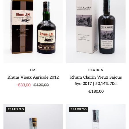
CLAIRIN
J.M.
Rhum Clairin Vieux Sajous
Rhum Vieux Agricole 2012
5yo 2017 | 52,14% 70cl
Prezzo
Prezzo
€83,00
€120,00
Prezzo
€180,00
di
regolare
di
vendita
vendita
ESAURITO
ESAURITO