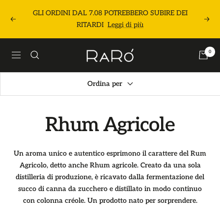
Salta
GLI ORDINI DAL 7.08 POTREBBERO SUBIRE DEI
al
Precedente
Segu
RITARDI
Leggi di più
contenuto
Raró
0
Navigazione
Shop
Ordina per
Rhum Agricole
Un aroma unico e autentico esprimono il carattere del Rum
Agricolo, detto anche Rhum agricole. Creato da una sola
distilleria di produzione, è ricavato dalla fermentazione del
succo di canna da zucchero e distillato in modo continuo
con colonna créole. Un prodotto nato per sorprendere.