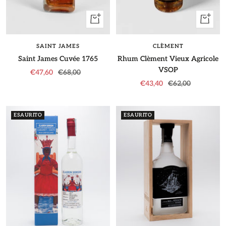
+
+
Aggiungi
Aggiung
SAINT JAMES
CLÈMENT
Saint James Cuvée 1765
Rhum Clèment Vieux Agricole
VSOP
Prezzo
Prezzo
€47,60
€68,00
Prezzo
Prezzo
€43,40
€62,00
di
regolare
di
regolare
vendita
vendita
ESAURITO
ESAURITO