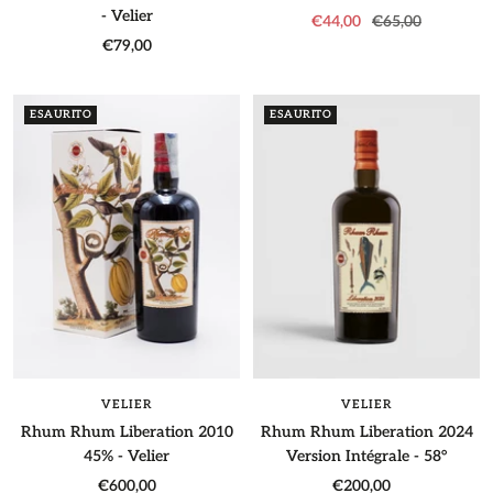
- Velier
Prezzo
Prezzo
€44,00
€65,00
Prezzo
€79,00
di
regolare
di
vendita
vendita
ESAURITO
ESAURITO
VELIER
VELIER
Rhum Rhum Liberation 2010
Rhum Rhum Liberation 2024
45% - Velier
Version Intégrale - 58°
Prezzo
Prezzo
€600,00
€200,00