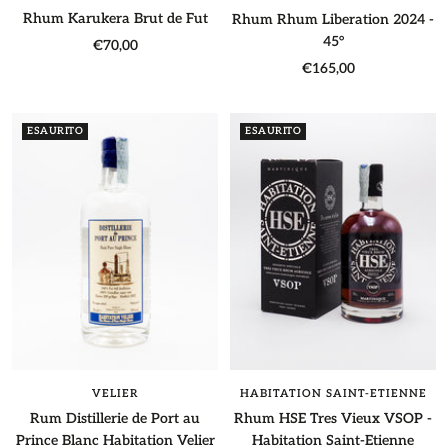
Rhum Karukera Brut de Fut
Rhum Rhum Liberation 2024 -
45°
Prezzo
€70,00
Prezzo
€165,00
di
di
vendita
vendita
ESAURITO
ESAURITO
HABITATION SAINT-ETIENNE
VELIER
Rhum HSE Tres Vieux VSOP -
Rum Distillerie de Port au
Habitation Saint-Etienne
Prince Blanc Habitation Velier