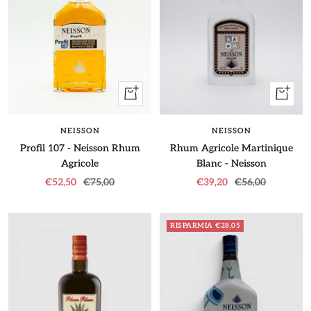
+
+
Aggiung
Aggiungi
NEISSON
NEISSON
Rhum Agricole Martinique
Profil 107 - Neisson Rhum
Blanc - Neisson
Agricole
Prezzo
Prezzo
Prezzo
Prezzo
€39,20
€56,00
€52,50
€75,00
di
regolare
di
regolare
vendita
vendita
RISPARMIA €28,05