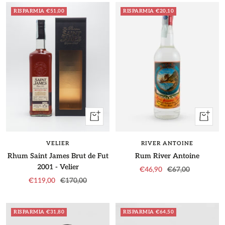
vendita
vendita
RISPARMIA €51,00
RISPARMIA €20,10
+
+
Aggiungi
Aggiung
VELIER
RIVER ANTOINE
Rhum Saint James Brut de Fut
Rum River Antoine
2001 - Velier
Prezzo
Prezzo
€46,90
€67,00
Prezzo
Prezzo
€119,00
€170,00
di
regolare
di
regolare
vendita
vendita
RISPARMIA €31,80
RISPARMIA €64,50