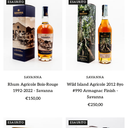
ESAURITO
ESAURITO
SAVANNA
SAVANNA
Rhum Agricole Bois-Rouge
Wild Island Agricole 2012 8yo
1992-2022 - Savanna
#990 Armagnac Finish -
Savanna
Prezzo
€150,00
Prezzo
€250,00
di
di
vendita
vendita
ESAURITO
ESAURITO