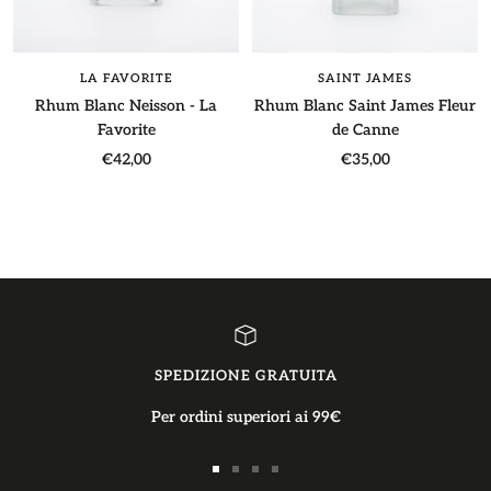
LA FAVORITE
SAINT JAMES
Rhum Blanc Neisson - La
Rhum Blanc Saint James Fleur
Favorite
de Canne
Prezzo
Prezzo
€42,00
€35,00
di
di
vendita
vendita
SPEDIZIONE GRATUITA
Per ordini superiori ai 99€
Vai
Vai
Vai
Vai