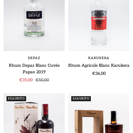
DEPAZ
KARUKERA
Rhum Depaz Blanc Cuvée
Rhum Agricole Blanc Karukera
Papao 2019
Prezzo
€36,00
Prezzo
Prezzo
€35,00
€50,00
di
di
regolare
vendita
vendita
ESAURITO
ESAURITO