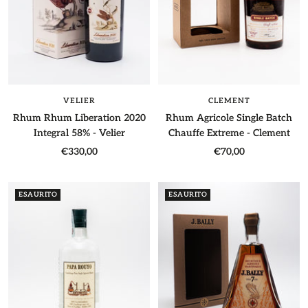
CLEMENT
VELIER
Rhum Agricole Single Batch
Rhum Rhum Liberation 2020
Chauffe Extreme - Clement
Integral 58% - Velier
Prezzo
Prezzo
€70,00
€330,00
di
di
vendita
vendita
ESAURITO
ESAURITO