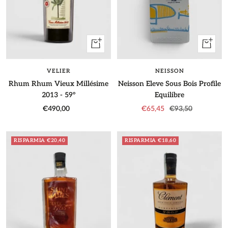
+
+
Aggiungi
Aggiung
VELIER
NEISSON
Rhum Rhum Vieux Millésime
Neisson Eleve Sous Bois Profile
2013 - 59°
Equilibre
Prezzo
Prezzo
Prezzo
€490,00
€65,45
€93,50
di
di
regolare
vendita
vendita
RISPARMIA €20,40
RISPARMIA €18,60