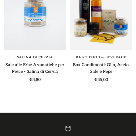
SALINA DI CERVIA
RA.RO FOOD & BEVERAGE
Sale alle Erbe Aromatiche per
Box Condimenti: Olio, Aceto,
Pesce - Salina di Cervia
Sale e Pepe
Prezzo
Prezzo
€4,80
€45,00
di
di
vendita
vendita