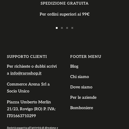
SPEDIZIONE GRATUITA
Per ordini superiori ai 99€
Vai
Vai
Vai
Vai
alla
alla
alla
alla
slide
slide
slide
slide
1
2
3
4
SUPPORTO CLIENTI
FOOTER MENU
Per richieste o dubbi scrivi
Blog
a
info@raroshop.it
Chi siamo
Commerce Arena Srl
a
Dove siamo
Socio Unico
Per le aziende
Piazza Umberto Merlin
Bomboniere
21/23, Rovigo (RO) P. IVA:
IT01663710299
Società soggetta all’attività di direzione e