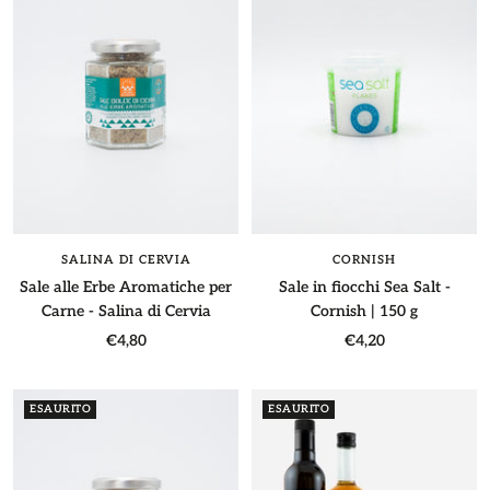
SALINA DI CERVIA
CORNISH
Sale alle Erbe Aromatiche per
Sale in fiocchi Sea Salt -
Carne - Salina di Cervia
Cornish | 150 g
Prezzo
Prezzo
€4,80
€4,20
di
di
vendita
vendita
ESAURITO
ESAURITO