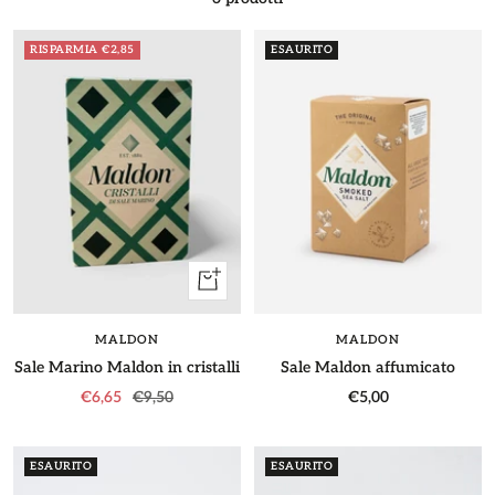
RISPARMIA €2,85
ESAURITO
+
Aggiungi
MALDON
MALDON
Sale Marino Maldon in cristalli
Sale Maldon affumicato
Prezzo
Prezzo
Prezzo
€6,65
€9,50
€5,00
di
regolare
di
vendita
vendita
ESAURITO
ESAURITO