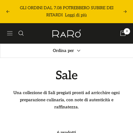
Salta
GLI ORDINI DAL 7.08 POTREBBERO SUBIRE DEI
al
Precedente
Segu
RITARDI
Leggi di più
contenuto
Raró
0
Navigazione
Shop
Ordina per
Sale
Una collezione di Sali pregiati pronti ad arricchire ogni
preparazione culinaria, con note di autenticità e
raffinatezza.
6 prodotti