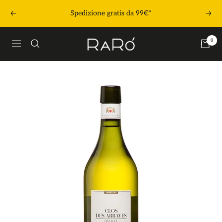
Salta
Spedizione gratis da 99€*
Precedente
Segu
al
contenuto
Raró
0
Navigazione
Shop