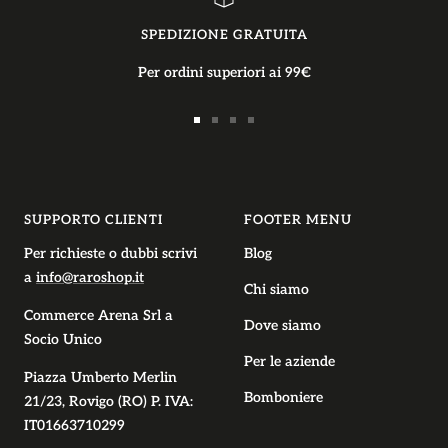
SPEDIZIONE GRATUITA
Per ordini superiori ai 99€
Vai
Vai
Vai
Vai
alla
alla
alla
alla
slide
slide
slide
slide
1
2
3
4
SUPPORTO CLIENTI
FOOTER MENU
Per richieste o dubbi scrivi
Blog
a
info@raroshop.it
Chi siamo
Commerce Arena Srl
a
Dove siamo
Socio Unico
Per le aziende
Piazza Umberto Merlin
Bomboniere
21/23, Rovigo (RO) P. IVA:
IT01663710299