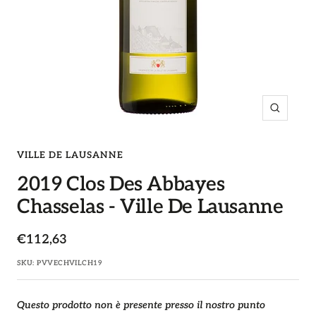
Ingrandi
VILLE DE LAUSANNE
2019 Clos Des Abbayes
Chasselas - Ville De Lausanne
Prezzo
€112,63
di
SKU:
PVVECHVILCH19
vendita
Questo prodotto non è presente presso il nostro punto