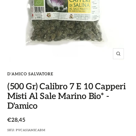
Ingrandi
D'AMICO SALVATORE
(500 Gr) Calibro 7 E 10 Capperi
Misti Al Sale Marino Bio* -
D'amico
Prezzo
€28,45
di
SKU:
PVCASIAMICABM