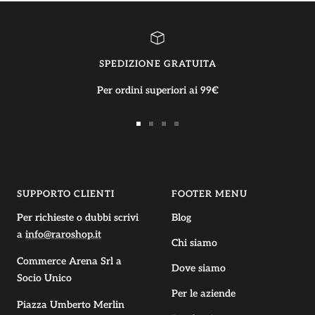
SPEDIZIONE GRATUITA
Per ordini superiori ai 99€
Vai
Vai
Vai
Vai
alla
alla
alla
alla
slide
slide
slide
slide
1
2
3
4
SUPPORTO CLIENTI
FOOTER MENU
Per richieste o dubbi scrivi
Blog
a
info@raroshop.it
Chi siamo
Commerce Arena Srl
a
Dove siamo
Socio Unico
Per le aziende
Piazza Umberto Merlin