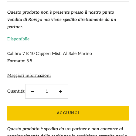
vendita
Questo prodotto non è presente presso il nostro punto
vendita di Rovigo ma viene spedito direttamente da un
partner.
Disponibile
Calibro 7 E 10 Capperi Misti Al Sale Marino
Formato:
5.5
Maggiori informazioni
Quantità:
Diminuire
Aumenta
la
la
quantità
quantità
AGGIUNGI
Questo prodotto è spedito da un partner e non concorre al