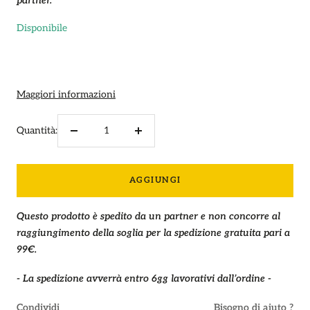
partner.
Disponibile
Maggiori informazioni
Quantità:
Diminuire
Aumenta
la
la
quantità
quantità
AGGIUNGI
Questo prodotto è spedito da un partner e non concorre al
raggiungimento della soglia per la spedizione gratuita pari a
99€.
- La spedizione avverrà entro 6gg lavorativi dall’ordine -
Condividi
Bisogno di aiuto ?