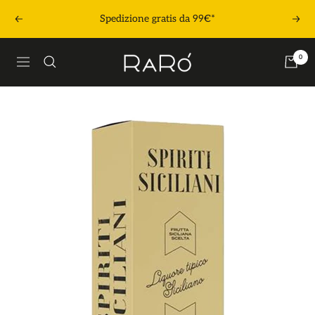
Salta
Spedizione gratis da 99€*
Precedente
Segu
al
contenuto
Raró
0
Navigazione
Shop