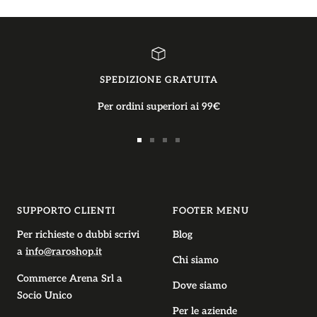
SPEDIZIONE GRATUITA
Per ordini superiori ai 99€
Vai
Vai
Vai
Vai
alla
alla
alla
alla
slide
slide
slide
slide
1
2
3
4
SUPPORTO CLIENTI
FOOTER MENU
Per richieste o dubbi scrivi
Blog
a
info@raroshop.it
Chi siamo
Commerce Arena Srl
a
Dove siamo
Socio Unico
Per le aziende