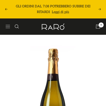
Salta
GLI ORDINI DAL 7.08 POTREBBERO SUBIRE DEI
al
Precedente
Segu
RITARDI
Leggi di più
contenuto
Raró
0
Navigazione
Shop