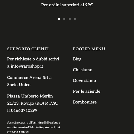
Per ordini superiori ai 99€
Vai
Vai
Vai
Vai
alla
alla
alla
alla
slide
slide
slide
slide
1
2
3
4
SUPPORTO CLIENTI
FOOTER MENU
Per richieste o dubbi scrivi
Blog
a
info@raroshop.it
Chi siamo
Commerce Arena Srl
a
Dove siamo
Socio Unico
Per le aziende
Piazza Umberto Merlin
Bomboniere
21/23, Rovigo (RO) P. IVA:
IT01663710299
Società soggetta all’attività di direzione e
coordinamento di Marketing Arena S.p.A.
IT01451110298