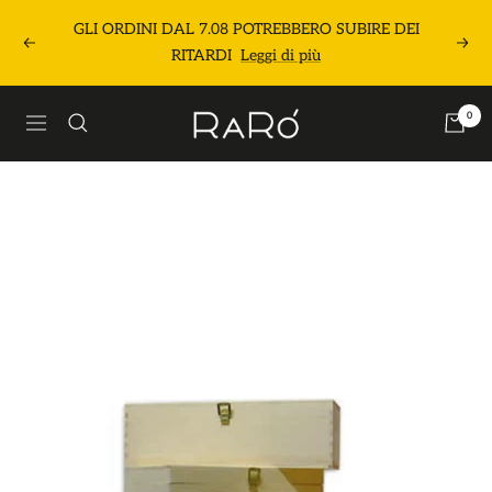
Salta
GLI ORDINI DAL 7.08 POTREBBERO SUBIRE DEI
al
Precedente
Segu
RITARDI
Leggi di più
contenuto
Raró
0
Navigazione
Shop