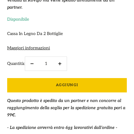
vendita di Rovigo ma viene spedito direttamente da un
partner.
Disponibile
Cassa In Legno Da 2 Bottiglie
Maggiori informazioni
Quantità:
Diminuire
Aumenta
la
la
quantità
quantità
AGGIUNGI
Questo prodotto è spedito da un partner e non concorre al
raggiungimento della soglia per la spedizione gratuita pari a
99€.
- La spedizione avverrà entro 6gg lavorativi dall’ordine -