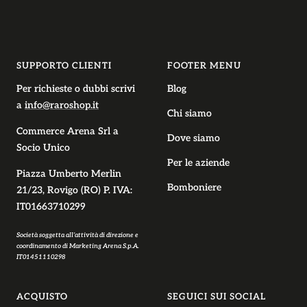
Vai
Vai
Vai
Vai
alla
alla
alla
alla
slide
slide
slide
slide
1
2
3
4
SUPPORTO CLIENTI
FOOTER MENU
Per richieste o dubbi scrivi
Blog
a
info@raroshop.it
Chi siamo
Commerce Arena Srl
a
Dove siamo
Socio Unico
Per le aziende
Piazza Umberto Merlin
Bomboniere
21/23, Rovigo (RO) P. IVA:
IT01663710299
Società soggetta all’attività di direzione e
coordinamento di Marketing Arena S.p.A.
IT01451110298
ACQUISTO
SEGUICI SUI SOCIAL