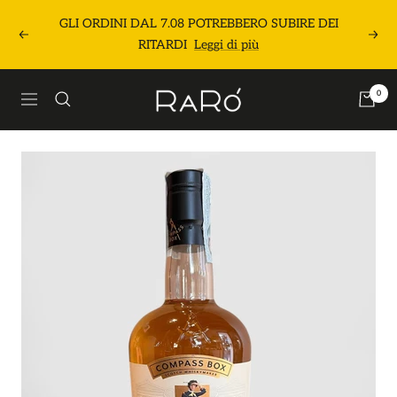
Salta
GLI ORDINI DAL 7.08 POTREBBERO SUBIRE DEI
al
Precedente
Segu
RITARDI
Leggi di più
contenuto
Raró
0
Navigazione
Shop