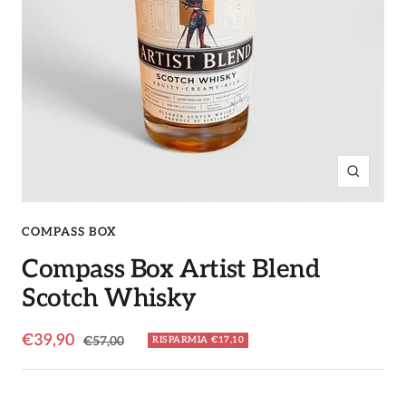
Ingrandi
COMPASS BOX
Compass Box Artist Blend
Scotch Whisky
Prezzo
€39,90
Prezzo
€57,00
RISPARMIA €17,10
regolare
di
vendita