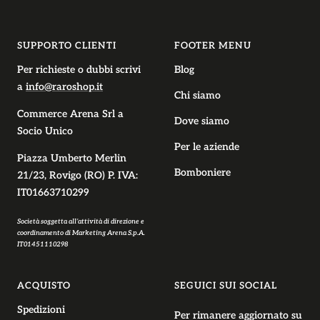
slide
slide
slide
slide
1
2
3
4
SUPPORTO CLIENTI
FOOTER MENU
Per richieste o dubbi scrivi
Blog
a
info@raroshop.it
Chi siamo
Commerce Arena Srl
a
Dove siamo
Socio Unico
Per le aziende
Piazza Umberto Merlin
Bomboniere
21/23, Rovigo (RO) P. IVA:
IT01663710299
Società soggetta all’attività di direzione e
coordinamento di Marketing Arena S.p.A.
IT01451110298
ACQUISTO
SEGUICI SUI SOCIAL
Spedizioni
Per rimanere aggiornato su