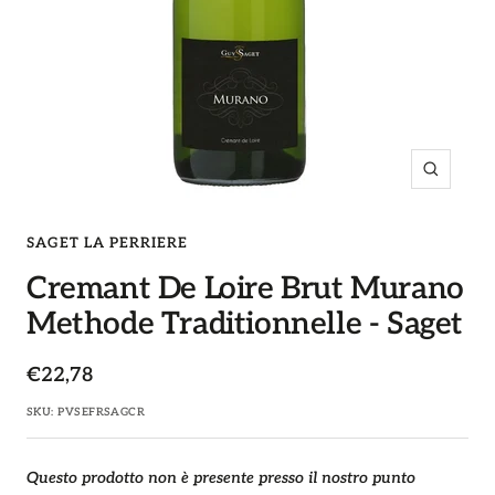
Ingrandi
SAGET LA PERRIERE
Cremant De Loire Brut Murano
Methode Traditionnelle - Saget
Prezzo
€22,78
di
SKU:
PVSEFRSAGCR
vendita
Questo prodotto non è presente presso il nostro punto