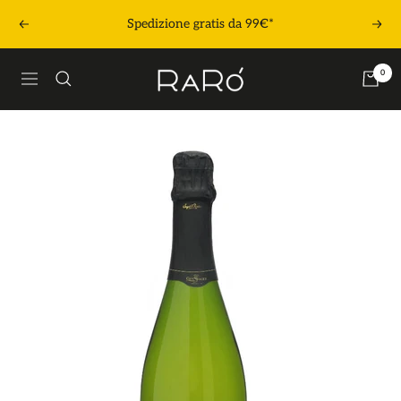
Salta
Spedizione gratis da 99€*
Precedente
Segu
al
contenuto
Raró
0
Navigazione
Shop