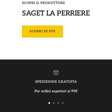
SCOPRI IL PRODUTTORE
SAGET LA PERRIERE
SCOPRI DI PIÙ
SPEDIZIONE GRATUITA
Per ordini superiori ai 99€
Vai
Vai
Vai
Vai
alla
alla
alla
alla