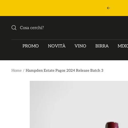
Salta
Precedent
al
contenuto
PROMO
NOVITÀ
VINO
BIRRA
MIX
Home
Hampden Estate Pagos 2024 Release Batch 3