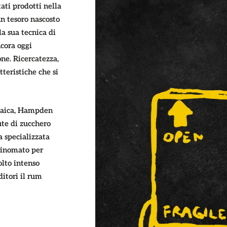
ati prodotti nella
n tesoro nascosto
a sua tecnica di
cora oggi
one. Ricercatezza,
tteristiche che si
amaica, Hampden
ute di zucchero
ia specializzata
Rinomato per
olto intenso
ditori il rum