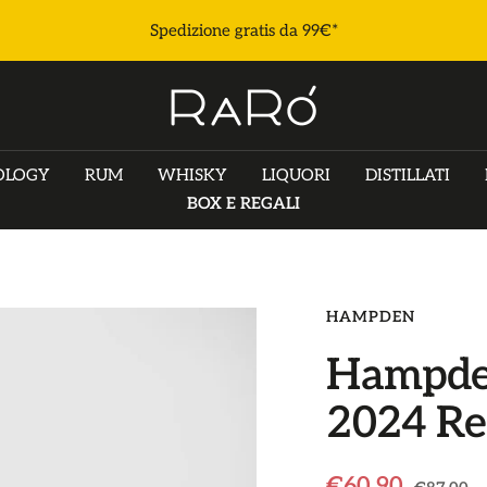
Spedizione gratis da 99€*
e
Raró
Shop
OLOGY
RUM
WHISKY
LIQUORI
DISTILLATI
BOX E REGALI
HAMPDEN
Hampden
2024 Re
Prezzo
€60,90