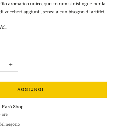
ilo aromatico unico, questo rum si distingue per la
di zuccheri aggiunti, senza alcun bisogno di artifici.
Vol.
e
Aumenta
la
quantità
AGGIUNGI
 a Raró Shop
4 ore
 del negozio