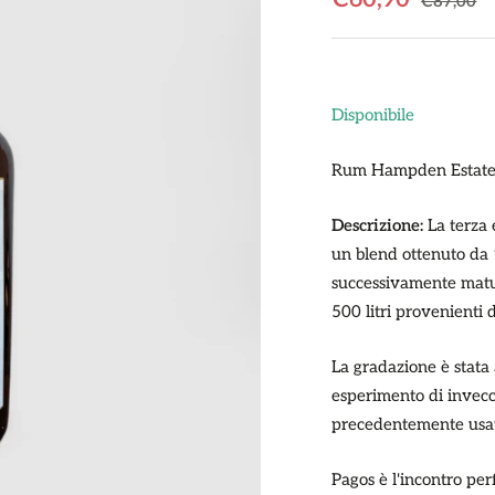
Prezzo
€87,00
regolare
di
vendita
Disponibile
Rum Hampden Estate 
Descrizione:
La terza
un blend ottenuto da 
successivamente matur
500 litri provenienti
La gradazione è stata
esperimento di invec
precedentemente usat
Pagos è l'incontro perf