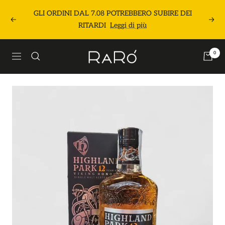
Salta
GLI ORDINI DAL 7.08 POTREBBERO SUBIRE DEI
al
Precedente
Segu
RITARDI
Leggi di più
contenuto
Raró
0
Navigazione
Shop