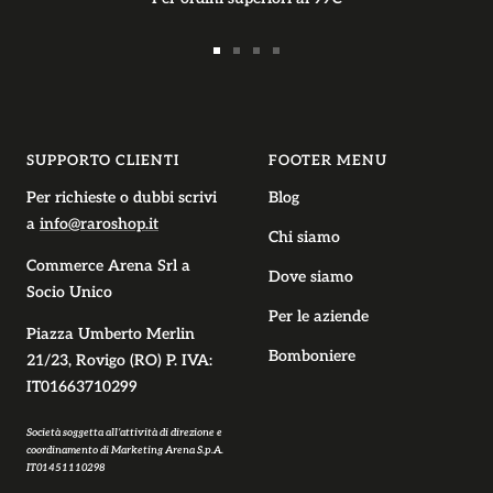
Vai
Vai
Vai
Vai
alla
alla
alla
alla
slide
slide
slide
slide
1
2
3
4
SUPPORTO CLIENTI
FOOTER MENU
Per richieste o dubbi scrivi
Blog
a
info@raroshop.it
Chi siamo
Commerce Arena Srl
a
Dove siamo
Socio Unico
Per le aziende
Piazza Umberto Merlin
Bomboniere
21/23, Rovigo (RO) P. IVA:
IT01663710299
Società soggetta all’attività di direzione e
coordinamento di Marketing Arena S.p.A.
IT01451110298