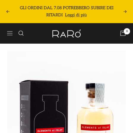
Salta
GLI ORDINI DAL 7.08 POTREBBERO SUBIRE DEI
al
Precedente
Segu
RITARDI
Leggi di più
contenuto
Raró
0
Navigazione
Shop