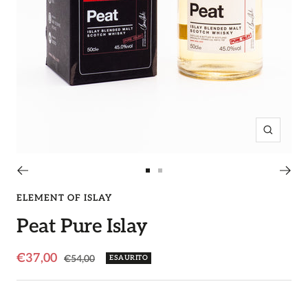
Ingrandi
Vai
Vai
alla
alla
ELEMENT OF ISLAY
slide
slide
Peat Pure Islay
1
2
Prezzo
€37,00
Prezzo
€54,00
ESAURITO
regolare
di
vendita