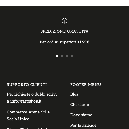
SPEDIZIONE GRATUITA
Per ordini superiori ai 99€
Vai
Vai
Vai
Vai
alla
alla
alla
alla
slide
slide
slide
slide
1
2
3
4
SUPPORTO CLIENTI
FOOTER MENU
Per richieste o dubbi scrivi
Blog
a
info@raroshop.it
Chi siamo
Commerce Arena Srl
a
Dove siamo
Socio Unico
Per le aziende