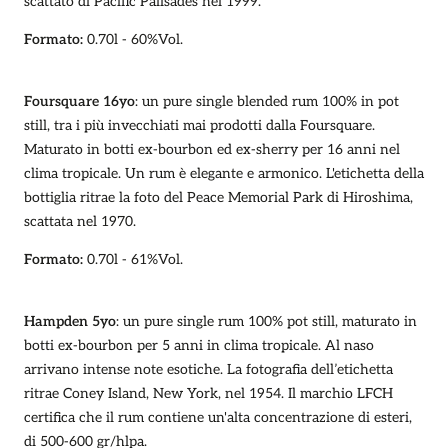
scattato di
Pacific Palisades nel 1999.
Formato:
0.70l - 60%Vol.
Foursquare 16yo
: un pure single blended rum 100% in pot
still, tra i più invecchiati mai prodotti dalla Foursquare.
Maturato in botti ex-bourbon ed ex-sherry per 16 anni nel
clima tropicale. Un rum è elegante e armonico.
L'etichetta della
bottiglia ritrae la foto del Peace Memorial Park di Hiroshima,
scattata nel 1970.
Formato:
0.70l - 61%Vol.
Hampden 5yo
: un pure single rum 100% pot still, maturato in
botti ex-bourbon per 5 anni in clima tropicale. Al naso
arrivano intense note esotiche. La fotografia dell’etichetta
ritrae Coney Island, New York, nel 1954. Il marchio LFCH
certifica che il rum contiene un'alta concentrazione di esteri,
di 500-600 gr/hlpa.