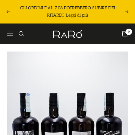
Salta
GLI ORDINI DAL 7.08 POTREBBERO SUBIRE DEI
al
Precedente
Segu
RITARDI
Leggi di più
contenuto
Raró
0
Navigazione
Shop