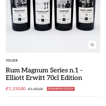
Ingrandi
VELIER
Rum Magnum Series n.1 -
Elliott Erwitt 70cl Edition
Prezzo
€1.250,00
Prezzo
€1.450,00
RISPARMIA €200,00
regolare
di
vendita