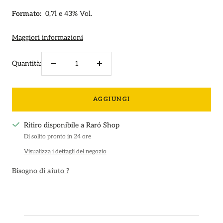
Formato:
0,7l
e
43%
Vol.
Maggiori informazioni
Quantità:
Diminuire
Aumenta
la
la
quantità
quantità
AGGIUNGI
Ritiro disponibile a Raró Shop
Di solito pronto in 24 ore
Visualizza i dettagli del negozio
Bisogno di aiuto ?