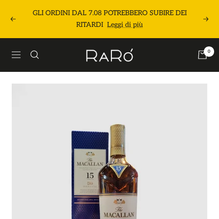
Salta
GLI ORDINI DAL 7.08 POTREBBERO SUBIRE DEI
al
Precedente
Segu
RITARDI
Leggi di più
contenuto
Raró
0
Navigazione
Shop