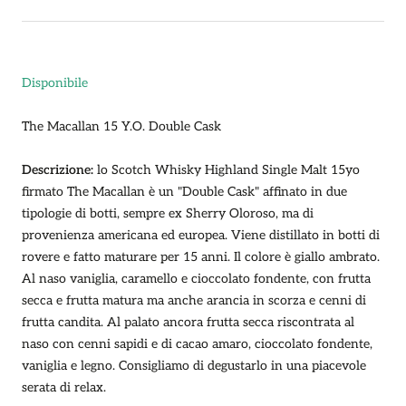
regolare
di
vendita
Disponibile
The Macallan 15 Y.O. Double Cask
Descrizione:
lo Scotch Whisky Highland Single Malt 15yo
firmato The Macallan è un "
Double Cask" affinato in due
tipologie di botti, sempre ex Sherry Oloroso, ma di
provenienza americana ed europea. Viene distillato in botti di
rovere e fatto maturare per 15 anni. Il colore è giallo ambrato.
Al naso vaniglia, caramello e cioccolato fondente, con frutta
secca e frutta matura ma anche arancia in scorza e cenni di
frutta candita. Al palato ancora frutta secca riscontrata al
naso con cenni sapidi e di cacao amaro, cioccolato fondente,
vaniglia e legno. Consigliamo di degustarlo in una piacevole
serata di relax.