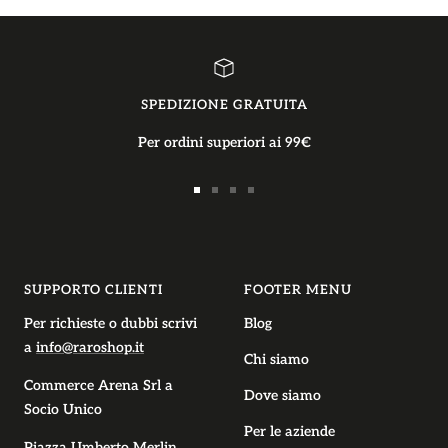
SPEDIZIONE GRATUITA
Per ordini superiori ai 99€
Vai
Vai
Vai
Vai
alla
alla
alla
alla
slide
slide
slide
slide
1
2
3
4
SUPPORTO CLIENTI
FOOTER MENU
Per richieste o dubbi scrivi
Blog
a
info@raroshop.it
Chi siamo
Commerce Arena Srl
a
Dove siamo
Socio Unico
Per le aziende
Piazza Umberto Merlin