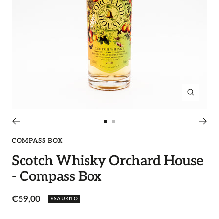
Ingrandi
Vai
Vai
alla
alla
COMPASS BOX
slide
slide
Scotch Whisky Orchard House
1
2
- Compass Box
Prezzo
€59,00
ESAURITO
di