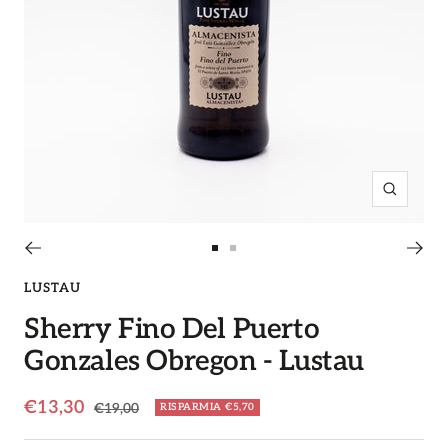
Ingrandi
Vai
Vai
alla
alla
LUSTAU
slide
slide
Sherry Fino Del Puerto
1
2
Gonzales Obregon - Lustau
Prezzo
€13,30
Prezzo
€19,00
RISPARMIA €5,70
regolare
di