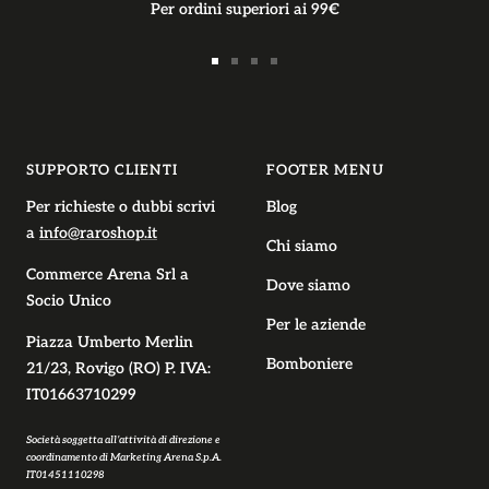
Per ordini superiori ai 99€
Vai
Vai
Vai
Vai
alla
alla
alla
alla
slide
slide
slide
slide
1
2
3
4
SUPPORTO CLIENTI
FOOTER MENU
Per richieste o dubbi scrivi
Blog
a
info@raroshop.it
Chi siamo
Commerce Arena Srl
a
Dove siamo
Socio Unico
Per le aziende
Piazza Umberto Merlin
Bomboniere
21/23, Rovigo (RO) P. IVA:
IT01663710299
Società soggetta all’attività di direzione e
coordinamento di Marketing Arena S.p.A.
IT01451110298