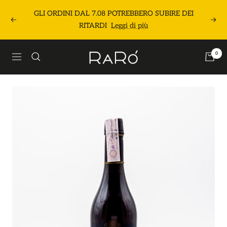
Salta
GLI ORDINI DAL 7.08 POTREBBERO SUBIRE DEI
al
Precedente
Segu
RITARDI
Leggi di più
contenuto
Raró
0
Navigazione
Shop