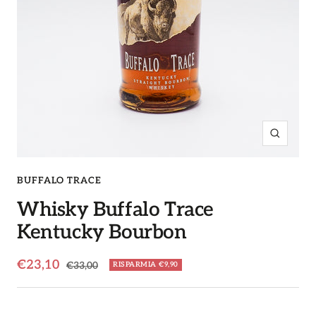
Ingrandi
BUFFALO TRACE
Whisky Buffalo Trace
Kentucky Bourbon
Prezzo
€23,10
Prezzo
€33,00
RISPARMIA €9,90
regolare
di
vendita