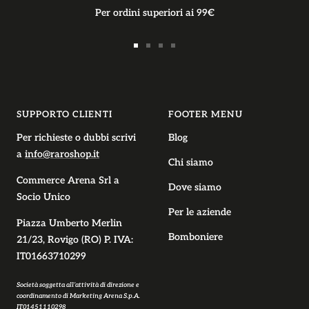
Per ordini superiori ai 99€
Vai
Vai
Vai
Vai
alla
alla
alla
alla
slide
slide
slide
slide
1
2
3
4
SUPPORTO CLIENTI
FOOTER MENU
Per richieste o dubbi scrivi
Blog
a
info@raroshop.it
Chi siamo
Commerce Arena Srl
a
Dove siamo
Socio Unico
Per le aziende
Piazza Umberto Merlin
Bomboniere
21/23, Rovigo (RO) P. IVA:
IT01663710299
Società soggetta all’attività di direzione e
coordinamento di Marketing Arena S.p.A.
IT01451110298