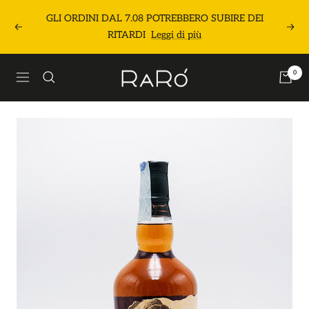
Salta
GLI ORDINI DAL 7.08 POTREBBERO SUBIRE DEI
al
Precedente
Segu
RITARDI
Leggi di più
contenuto
Raró
0
Navigazione
Shop