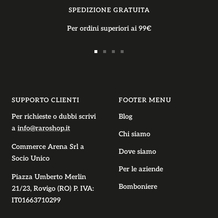
SPEDIZIONE GRATUITA
Per ordini superiori ai 99€
Vai
Vai
Vai
Vai
alla
alla
alla
alla
slide
slide
slide
slide
1
2
3
4
SUPPORTO CLIENTI
FOOTER MENU
Per richieste o dubbi scrivi
Blog
a
info@raroshop.it
Chi siamo
Commerce Arena Srl
a
Dove siamo
Socio Unico
Per le aziende
Piazza Umberto Merlin
Bomboniere
21/23, Rovigo (RO) P. IVA:
IT01663710299