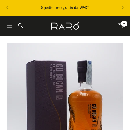
Salta
Spedizione gratis da 99€*
Precedente
Segu
al
contenuto
Raró
0
Navigazione
Shop