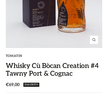
Ingrandi
TOMATIN
Whisky Cù Bòcan Creation #4
Tawny Port & Cognac
Prezzo
€69,00
ESAURITO
di
vendita