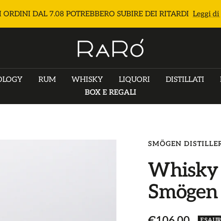
I ORDINI DAL 7.08 POTREBBERO SUBIRE DEI RITARDI
Leggi di
e
Raró
Shop
OLOGY
RUM
WHISKY
LIQUORI
DISTILLATI
BOX E REGALI
SMÖGEN DISTILLE
Whisky 
Smögen 
Prezzo
€106,00
ESAUR