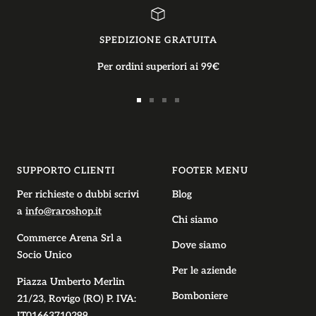
SPEDIZIONE GRATUITA
Per ordini superiori ai 99€
Vai
Vai
Vai
Vai
alla
alla
alla
alla
slide
slide
slide
slide
1
2
3
4
SUPPORTO CLIENTI
FOOTER MENU
Per richieste o dubbi scrivi
Blog
a
info@raroshop.it
Chi siamo
Commerce Arena Srl
a
Dove siamo
Socio Unico
Per le aziende
Piazza Umberto Merlin
Bomboniere
21/23, Rovigo (RO) P. IVA:
IT01663710299