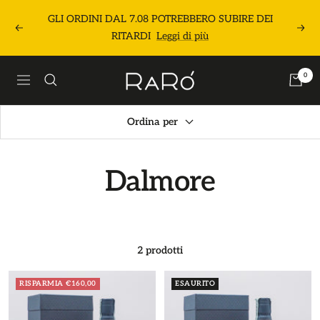
Salta
GLI ORDINI DAL 7.08 POTREBBERO SUBIRE DEI
al
Precedente
Segu
RITARDI
Leggi di più
contenuto
Raró
0
Navigazione
Shop
Ordina per
Dalmore
2 prodotti
RISPARMIA €160,00
ESAURITO