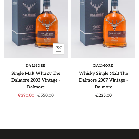
+
Aggiungi
DALMORE
DALMORE
Single Malt Whisky The
Whisky Single Malt The
Dalmore 2003 Vintage -
Dalmore 2007 Vintage -
Dalmore
Dalmore
Prezzo
Prezzo
Prezzo
€390,00
€550,00
€235,00
di
regolare
di
vendita
vendita