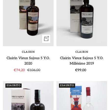
+
Aggiungi
CLAIRIN
CLAIRIN
Clairin Vieux Sajous 5 Y.O.
Clairin Vieux Sajous 5 Y.O.
2020
Millésime 2019
Prezzo
Prezzo
Prezzo
€74,20
€106,00
€99,00
di
regolare
di
vendita
vendita
ESAURITO
ESAURITO