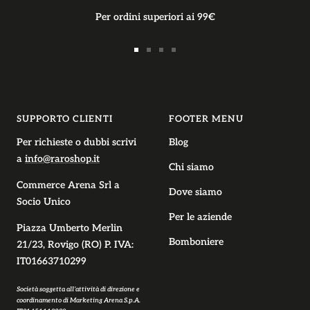
Per ordini superiori ai 99€
Vai
Vai
Vai
Vai
alla
alla
alla
alla
slide
slide
slide
slide
1
2
3
4
SUPPORTO CLIENTI
FOOTER MENU
Per richieste o dubbi scrivi
Blog
a
info@raroshop.it
Chi siamo
Commerce Arena Srl
a
Dove siamo
Socio Unico
Per le aziende
Piazza Umberto Merlin
Bomboniere
21/23, Rovigo (RO) P. IVA:
IT01663710299
Società soggetta all’attività di direzione e
coordinamento di Marketing Arena S.p.A.