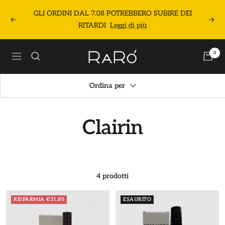
Salta
GLI ORDINI DAL 7.08 POTREBBERO SUBIRE DEI
al
Precedente
Segu
RITARDI
Leggi di più
contenuto
Raró
0
Navigazione
Shop
Ordina per
Clairin
4 prodotti
RISPARMIA €31,80
ESAURITO