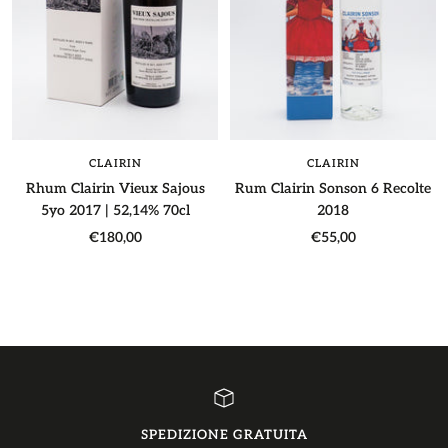
CLAIRIN
CLAIRIN
Rhum Clairin Vieux Sajous
Rum Clairin Sonson 6 Recolte
5yo 2017 | 52,14% 70cl
2018
Prezzo
Prezzo
€180,00
€55,00
di
di
vendita
vendita
SPEDIZIONE GRATUITA