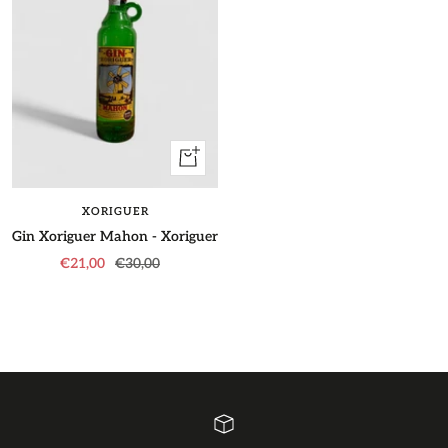
+
Aggiungi
XORIGUER
Gin Xoriguer Mahon - Xoriguer
Prezzo
Prezzo
€21,00
€30,00
di
regolare
vendita