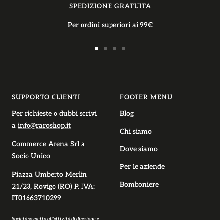
SPEDIZIONE GRATUITA
Per ordini superiori ai 99€
Vai
Vai
Vai
Vai
alla
alla
alla
alla
slide
slide
slide
slide
1
2
3
4
SUPPORTO CLIENTI
FOOTER MENU
Per richieste o dubbi scrivi
Blog
a
info@raroshop.it
Chi siamo
Commerce Arena Srl
a
Dove siamo
Socio Unico
Per le aziende
Piazza Umberto Merlin
Bomboniere
21/23, Rovigo (RO) P. IVA:
IT01663710299
Società soggetta all’attività di direzione e