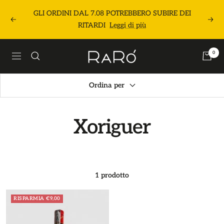
Salta
GLI ORDINI DAL 7.08 POTREBBERO SUBIRE DEI
al
Precedente
Segu
RITARDI
Leggi di più
contenuto
Raró
0
Navigazione
Shop
Ordina per
Xoriguer
1 prodotto
RISPARMIA €9,00