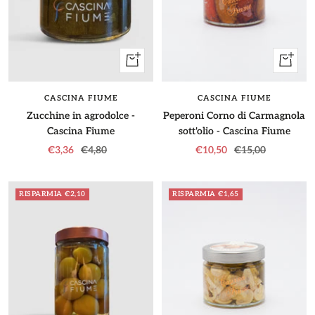
+
+
Aggiungi
Aggiung
CASCINA FIUME
CASCINA FIUME
Zucchine in agrodolce -
Peperoni Corno di Carmagnola
Cascina Fiume
sott'olio - Cascina Fiume
Prezzo
Prezzo
Prezzo
Prezzo
€3,36
€4,80
€10,50
€15,00
di
regolare
di
regolare
vendita
vendita
RISPARMIA €2,10
RISPARMIA €1,65