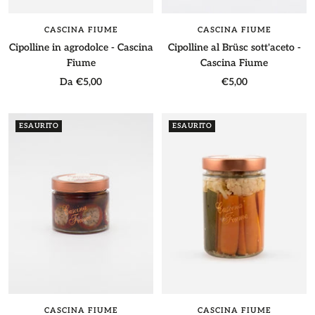
CASCINA FIUME
CASCINA FIUME
Cipolline in agrodolce - Cascina
Cipolline al Brüsc sott'aceto -
Fiume
Cascina Fiume
Prezzo
Prezzo
Da €5,00
€5,00
di
di
vendita
vendita
ESAURITO
ESAURITO
CASCINA FIUME
CASCINA FIUME