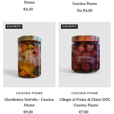
Fiume
Cascina Fiume
Prezzo
€6,50
Prezzo
Da €6,00
di
di
vendita
vendita
ESAURITO
ESAURITO
CASCINA FIUME
CASCINA FIUME
Giardiniera Sott'olio - Cascina
Ciliegie al Freisa di Chieri DOC
Fiume
- Cascina Fiume
Prezzo
Prezzo
€9,00
€7,00