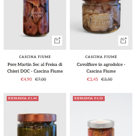
+
+
Aggiungi
Aggiung
CASCINA FIUME
CASCINA FIUME
Pere Martin Sec al Freisa di
Cavolfiore in agrodolce -
Chieri DOC - Cascina Fiume
Cascina Fiume
Prezzo
Prezzo
Prezzo
Prezzo
€4,90
€7,00
€2,45
€3,50
di
regolare
di
regolare
vendita
vendita
RISPARMIA €1,44
RISPARMIA €4,50