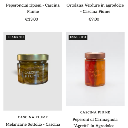
Peperoncini ripieni - Cascina
Ortolana Verdure in agrodolce
Fiume
- Cascina Fiume
Prezzo
Prezzo
€13,00
€9,00
di
di
vendita
vendita
ESAURITO
ESAURITO
CASCINA FIUME
CASCINA FIUME
Peperoni di Carmagnola
Melanzane Sottolio - Cascina
"Agretti" in Agrodolce -