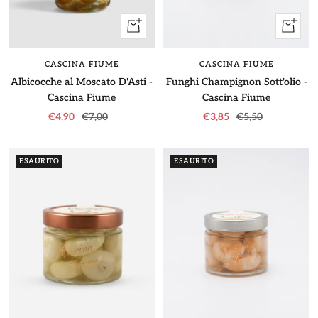
+
+
Aggiungi
Aggiung
CASCINA FIUME
CASCINA FIUME
Albicocche al Moscato D'Asti -
Funghi Champignon Sott'olio -
Cascina Fiume
Cascina Fiume
Prezzo
Prezzo
Prezzo
Prezzo
€4,90
€7,00
€3,85
€5,50
di
regolare
di
regolare
vendita
vendita
ESAURITO
ESAURITO