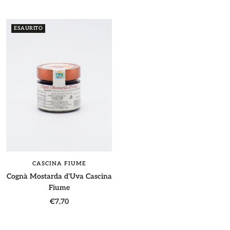
di
di
vendita
vendita
ESAURITO
CASCINA FIUME
Cognà Mostarda d'Uva Cascina
Fiume
Prezzo
€7,70
di
vendita