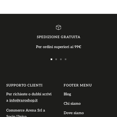
SPEDIZIONE GRATUITA
Per ordini superiori ai 99€
Vai
Vai
Vai
Vai
alla
alla
alla
alla
slide
slide
slide
slide
1
2
3
4
SUPPORTO CLIENTI
FOOTER MENU
Per richieste o dubbi scrivi
Blog
a
info@raroshop.it
Chi siamo
Commerce Arena Srl
a
Dove siamo
Socio Unico