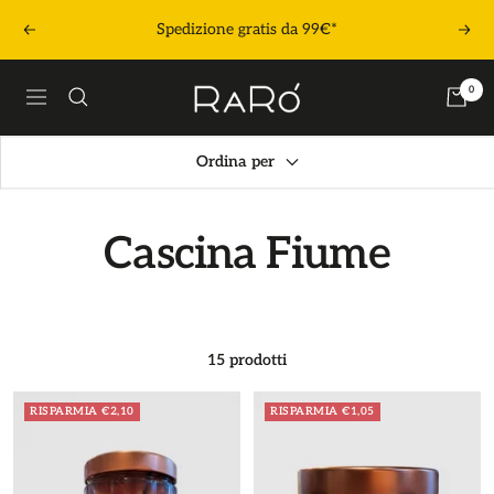
Salta
Spedizione gratis da 99€*
Precedente
Segu
al
contenuto
Raró
0
Navigazione
Shop
Ordina per
Cascina Fiume
15 prodotti
RISPARMIA €2,10
RISPARMIA €1,05